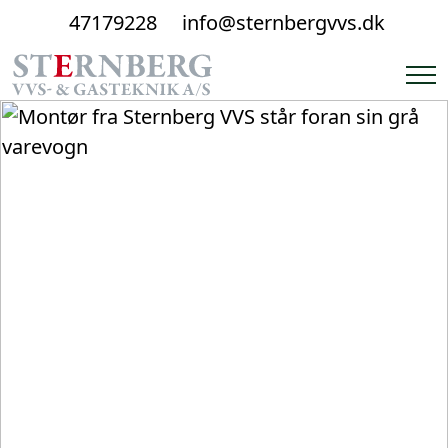
47179228
info@sternbergvvs.dk