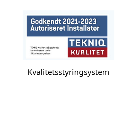
Kvalitetsstyringsystem
Tekniq Kvalitet er en landsdækkende
kontrolinstans, som tilbyder
værdiskabende efterprøvning af VVS-
firmaers kvalitetsledelsessystem.
Sternberg VVS & Gasteknik A/S har
modtaget fra Tekniq Kvalitet´s